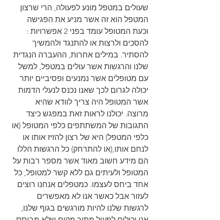
שעולים במטפל מונע לפעולה, הרי שרצון 
המטפל הוא זה אשר מניע את הפגישה 
וכעת המטופל עומד בפני 2 אפשרויות : 
להסכים ולרצות או להתנגד ולהמשיך 
להסתיר. במילים אחרות, ההעברה הנגדית 
שלנו והרגשות אשר עולים במטפל, למשל 
עם מטופלים אשר נמנעים ופסיביים יותר 
יכולה לגרום לכך שאנו נכנס לנעלי הדמות 
אשר המטופל היה צריך לוודא שהיא 
מרוצה. יכולנו לראות זאת במפגש כיצד 
התגובות של המשתתפים כלפי המטופל (או 
כלפי המטפל) היא של רצון להזיז אותו או 
לנחם אותו,(או להתרחק) כל הרגשות הללו 
הם מידע חשוב מאוד אשר מספר רבות על 
המטופל ולעיתים גם ללא קשר למטופל, כל 
אחד ביחס לעצמו. כמטפלים אנחנו רוצים 
לעזור אבל כאשר אנו לא מאפשרים 
לרגשות שלנו להיות מורגשים בגוף שלנו, 
אנו יכולים לפעול מתוך מקום שלא מבוסס 