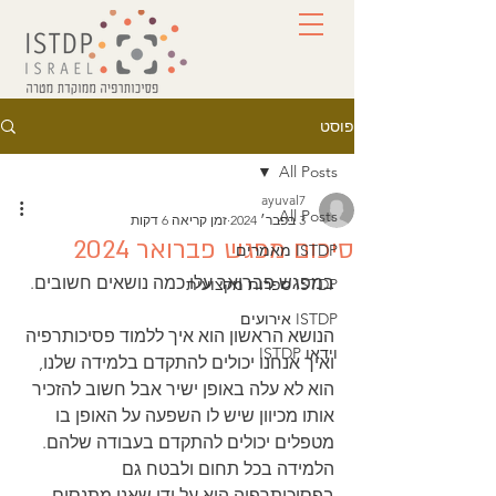
פוסט
All Posts
ayuval7
All Posts
3 בפבר׳ 2024
זמן קריאה 6 דקות
סיכום מפגש פברואר 2024
ISTDP מאמרים
במפגש פברואר עלו כמה נושאים חשובים. 
ISTDP ספרות מקצועית
ISTDP אירועים
הנושא הראשון הוא איך ללמוד פסיכותרפיה 
וידאו ISTDP
ואיך אנחנו יכולים להתקדם בלמידה שלנו, 
הוא לא עלה באופן ישיר אבל חשוב להזכיר 
אותו מכיוון שיש לו השפעה על האופן בו 
מטפלים יכולים להתקדם בעבודה שלהם.
הלמידה בכל תחום ולבטח גם 
בפסיכותרפיה היא על ידי שאנו מתנסים 