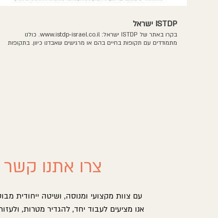
ISTDP ישראל
בקרו באתר של ISTDP ישראל: www.istdp-israel.co.il. כולנו
מתמודדים עם תקופות בחיים בהם או מרגישים שאבדנו כיוון. בתקופות
אלו אנו זקוקים להכוונה על מנת לחזור לחיות חיים בעלי משמעות
ולהנות מכח היצירה שיש בכל אחד מאתנו. אנחנו בISTDP ישראל
מאמינים בכח היצירה ובחיים בעלי משמעות של כל אחד מאתנו
ובאמצעות טיפול ממוקד מטרה נוכל לעזור לכם לראות תוצאות כבר
בטווח הקצר. במשך שנים רבות חיפשו דרכים בעולם הטיפולי לקצר את
משך זמן הטיפול ולהשיג תוצאות אפקטיביות. ד"ר חביב דאבנלו פיתח
את גישת ISTDP להשגת תוצאות משמעותיות בטיפול לאורך זמן.
בISTDP המטפל והמטופל עובדים יחד ומשתפים פעולה יחד על מנת
לאפשר לאדם להגדיר את מטרותיו. בשונה מטיפול פסיכותפריה מסורתי,
אנו מסכימים על טיב הבעיה, מגדירים מטרות יחד, ומשתפים פעולה על
מנת להשיג את המטרות אשר האדם רוצה. אנחנו כאן עבורכן ועבורכם.
צרו אתנו קשר
עם צוות מקצועי ומנוסה, ושיטה ייחודית מבו
אנו מציעים לעבוד יחד, להגדיר מטרות, ולעזור