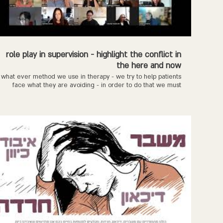
role play in supervision - highlight the conflict in
the here and now
what ever method we use in therapy - we try to help patients
face what they are avoiding - in order to do that we must
uncover the pattern that the patient is relaying on so the
patient can see it clearly - own it and do something about it.
in this case the projection of will - this highlight the complex
empathy for the patient - highlight for him what he is blind to
so we can form a healing bond instead of a bond that is
relaying on others. taken from the supervision course -
January 13. you can still join us in this course :
https://eventbuzz.co.il/5h83i?lang=en.