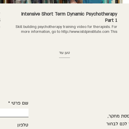
y
Intensive Short Term Dynamic Psychotherapy
5
Part 1
c
Skill building psychotherapy training video for therapists. For
e
more information, go to http://www.istdpinstitute.com This
psychotherapy video shows how to use intensive short term
t
dynamic psychotherapy to establish a therapeutic alliance.
Visit us on Facebook at
n
http://www.facebook.com/DynamicPsychotherapy
טען עוד
s
t
y
שם פרטי
ססת מחקר,
 לכם לבחור
טלפון