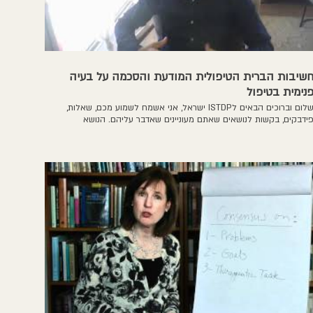
שיבות הברית הטיפולית המודעת והסכמה על בעיה
נימית בטיפול
שלום וברוכים הבאים לISTDP ישראל, אני אשמח לשמוע מכם, שאלות,
ידבקים, בקשות לנושאים שאתם מעוניינים שאדבר עליהם. הנושא
ראשון שאדבר עליו הוא להיות בהסכמה עם המטופל על הבעיה
פנימית שמעוררת לו קשיים בחייו. הרבה פעמים מטופלים מדברים על
ל דבר אחר מלבד הבעיה שלהם בטיפול ולכן חשוב מאוד להיות
הסכמה על כך. למעשה, אין אפשרות לקיים טיפול אם אין הסכמה על
בעיה פנימית ומתוכה על מטרה חיובית ומשימה - מה עלינו לעשות יחד
די לעבוד על הקשיים והבעיות הפסיכולוגיות ולהשיג את המטרה
טיפול. אמשיך בנושא זה ודפוסים נפוצים שמטופלים שונים מעלים
אשר אנו מזמינים אותם לעבוד על בעיה פנימית איתנו אל עבר המטרות
להם בטיפול. www.istdp-israel.co.il