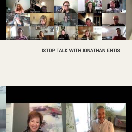
H
ISTDP TALK WITH JONATHAN ENTIS
L
s
e
t
e
.
N
M