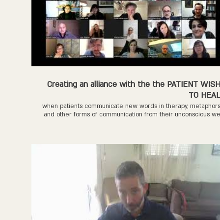
Creating an alliance with the the PATIENT WIS
TO HEA
when patients communicate new words in therapy, metaphor
and other forms of communication from their unconscious w
use it as a way to create an alliance with the patien
unconscious and in that way from moment to moment creat
a healing Relationship that is based on the patient will to heal
TAKEN FROM THE 2023 SUPERVISION COURSE WITH JO
FREDRICKSO