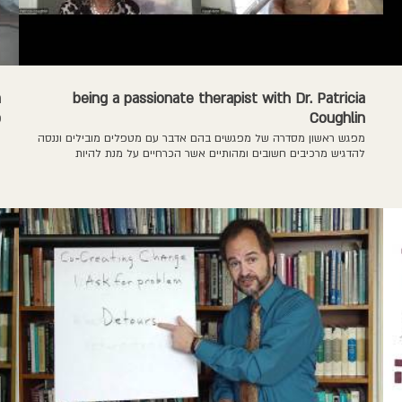
being a passionate therapist with Dr. Patricia
ח
Coughlin
פ
מפגש ראשון מסדרה של מפגשים בהם אדבר עם מטפלים מובילים וננסה
להדגיש מרכיבים חשובים ומהותיים אשר הכרחיים על מנת להיות
פ
מטפלים טובים יותר ועל מנת לעזור למטופלים להיות במלוא הפוטנציאל
ה
שלהם. המפגש הראשון הוא עם ד"ר פטרישה קוגלין. צפייה נעימה
ה
ובקרוב המפגשים הבאים. הצטרפו כמנויים לערוץ על מנת לקבל הודעות
כ
על סרטונים חדשים אשר מתעדכנים כל מספר ימים.
ב
כ
ב
כ
ש