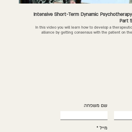
Intensive Short-Term Dynamic Psychotherap
Part 
In this video you will learn how to develop a therapeuti
alliance by getting consensus with the patient on th
therapeutic task. If you would like to learn how to be more
effective as a change agent, visi
http://www.istdpinstitute.com/webinars/ If you would like to
study a psychotherapy video which shows how to develop a
alliance in therapy, visit http://istdpinstitute.com/dvds/ Visit u
on Facebook a
http://www.facebook.com/DynamicPsychotherap
שם משפחה
מייל