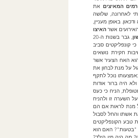
רמים המאיצים
 את 
סימפטומים המטופל הייתה רלוונטית במיוחד במסגרת קבוצת הדרכה אשר העברתי לאחרונה, שלושה 
מודרכים הציגו שלושה מטופלים גברים; כל אחד התלונן וחיפש עזרה עקב חרדה גבוהה ודכאון. באופן מעניין, 
אירועים אשר 
האיצו 
ן
, גבר בשנות ה-20 
 כי קונפליקטים סביב 
, אשר עמדה במרכז ענייניו, ונצחון היו מקור הסימפטומים שלו. מכאן חשיבות חקירת נושאים 
אדיפאליים. האם אמו תמיד העדיפה אותו? האם אביו היה הצלחה או כישלון? האם הוא האח הצעיר אשר 
גבר על אחיו ותפס את המקום הראשי במשפחה? כל אלו הן שאלות שאנו עשויים לשאול על מנת לבחון את 
המטופל לשאלות אלו יספקו בסופו של דבר את המידע באמצעותו נוכל לתקף 
, המטפל לא ביצע חקירה מלאה ולא היה ברור אודות 
הגורמים אשר האיצו את קשיי המטופל. למרות זאת, המטפל היה ממוקד בנישואי המטופלת, הניח כי כעס 
כלפי אשתו הופנה פנימה והוביל לדיכאון. מאחר ולא היה לה מידע מספק להסתמך על השערה זו ולהניח 
מסקנה בהתאם,  עודדתי אותה לערוך חקירה מקיפה יותר במהלך הפגישה הבאה על מנת לראות אם הם 
יוכלו לגלות מה היו הגורמים להופעת הדיכאון. חקירה נוספת חשפה כי הגבר העריץ את אשתו והחל לסבול 
מסיפטומים כאשר ילדם הראשון נולדץ שאלות מכוונות יותר נדרשו על מנת לברר את טבע הקונפליקטים 
אשר הובילו לסימפטומים. האם הזוג הסכים להביא ילד לעולם, או האם האישה הרתה "בטעות"? האם הוא 
רצה את הילד ואז החל לקנא בזמן ובתשומת הלב אשר מופנת כלפי הילד מצד אשתו? מה היה מין הילד? 