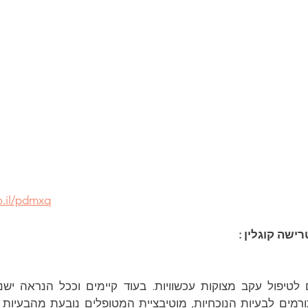
o.il/pdmxq
שה קוגלין :
מים לבעיות הנוכחיות, מוטיבציית המטופלים נובעת מהבעיות א