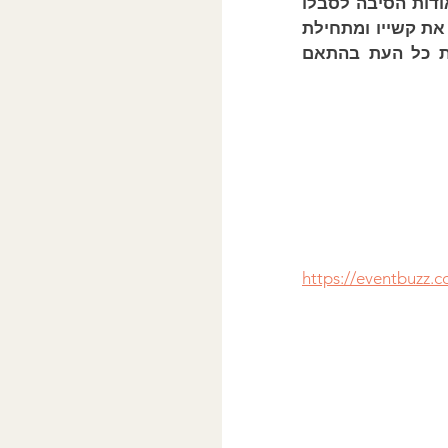
הראשונה. מתוך השערות בהתאם לתגובות המטופל מהרגע הראשון בטיפול אודות הסיבה לסבלו 
אנו יכולים לגבש התערבויות אשר מתוכננות לעזור לו לטפל בגורמים המניעים את קשייו ומתחילת 
הטיפול לגבש תוכנית החלמה בהתאם אשר ניתנת להפרכה ובחינה מחודשת כל העת בהתאם 
https://eventbuzz.c