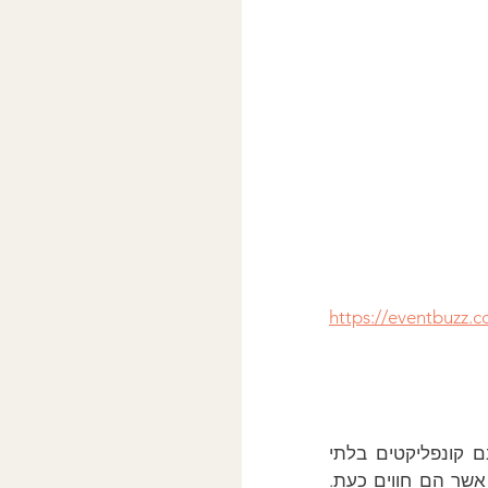
https://eventbuzz.c
"...מטופלים מגיעים לטיפול עקב מצוקות עכשוויות. בעוד קיימים וככל הנראה ישנם קונפליקטים בלתי 
שר הם חווים כעת. 