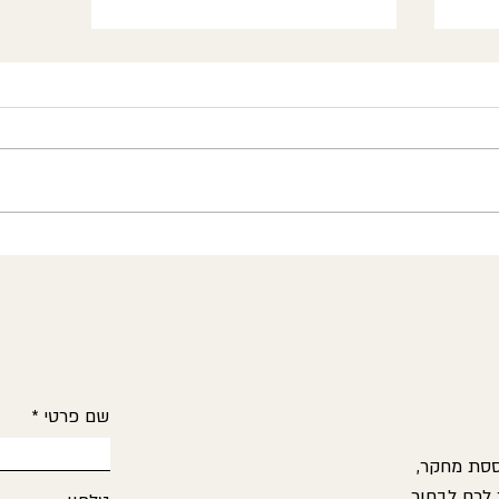
עבר
מי מחזיק בהגה? על העברה,
אחריות והאומץ לא "לבלוע" את
המטופל
שם פרטי
ססת מחקר,
 לכם לבחור