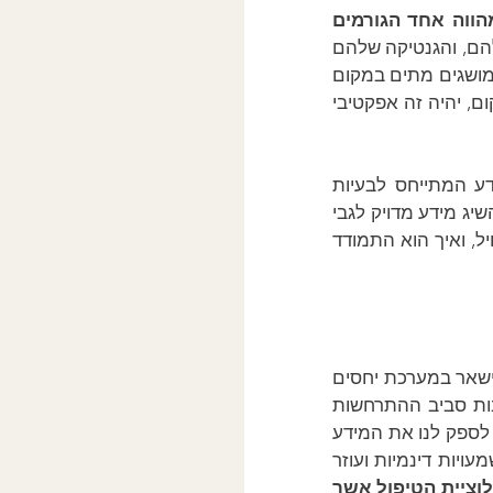
ייתכן כי נטיית  המטפלים להתחיל את החקירה בעבר המטופלים ולא בהווה, מהווה אחד הגורמים 
 "עברם, האבחנות שלהם, והגנטיקה שלהם 
יכולים להיחשב בטעות כגורמים אשר מעצבים לחלוטין את חייהם. אז אנו מתייחסים למושגים מתים במקום 
לאנשים חיים" (פרדריקסון, 2013, תורגם לעברית על ידי יובל אלון, הוצאת פרדס). במקום, יהיה זה אפקטיבי 
היכולת להציג עמדה של התעניינות וסקרנות כנה ובו בעת להתבונן ולהקשיב למידע המתייחס לבעיות 
המוצגות של המטופלים בטיפול, היא קריטית בשלבים המוקדמים של הטיפול. עלינו להשיג מידע מדויק לגבי 
הסימפטומים אותם חווה המטופל, מתי והיכן הסימפטומים מתעוררים, מתי הכל התחיל, ואיך הוא התמודד 
אנו מתחילים בחקירה אודות אזורי הקושי, נניח נטיה להיות בדכאון, אן העדר יכולת להישאר במערכת יחסים 
רומנטית, ואז מתמקדים באירועים אשר האיצו קשיים אלו. במיוחד, בחינה של הנסיבות סביב ההתרחשות 
הראשונה של הבעיה, ו/או הדוגמא העכשוויות ביותר של הבעיה, אלו הכרחיים על מנת לספק לנו את המידע 
הנדרש אודות טיב הבעיה ומקורה. מידע אודות עלייה בסימפטומים והקשיים מכיל משמעויות דינמיות ועוזר 
זו מהות פורמולוציית הטיפול אשר 