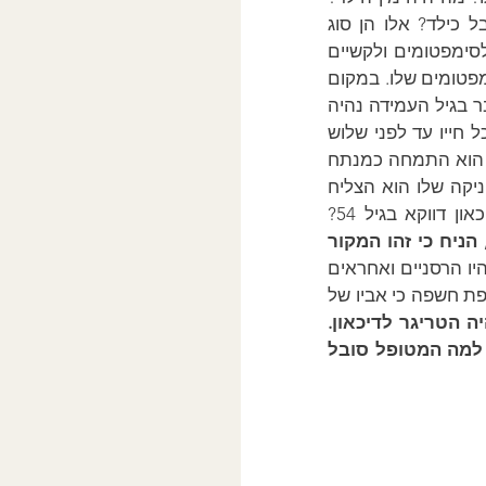
האם הגבר הוא הצעיר, האמצעי או הבכור מבין אחאים. איזה תשומת לב הוא קיבל כילד? אלו הן סוג 
השאלות אותן עלינו לשאול על מנת לגלות את שורש וטבע הקונפליקט אשר אחראי לסימפטומים ולקשיים 
אשר מהם סובל המטופל. אז ורק אז נוכל לעזור לו לעמוד מול העניין אשר אחראי לסימפטומים שלו. במקום 
 גבר בגיל העמידה נהיה 
כה חרד ומדוכא עד אשר אשפז את עצמו. חקירה חשפה כי הוא תפקד מצוין במשך כל חייו עד לפני שלוש 
שנים כאשר החרדה והדיכאון החלו. הוא היה נשוי עם ילדים גדולים ומתפקדים היטב. הוא התמחה כמנתח 
ופיתח קריירה מצליחה. לאחר ששרד סרטן אגרסיבי בגיל 40 אשר גרם לסגירת הקליניקה שלו הוא הצליח 
לייצר קריירה חדשה לגמרי אשר גם היא הייתה מוצלחת ביותר. אז מדוע הוא בדיכאון דווקא בגיל 54? 
 
הניח כי זהו המקור 
 (במקום אחת התוצאות של הבעיה). המטפל היה משוכנע כי היחסים עם אמו היו הרסניים ואחראים 
לסבלו אולם הוא לא היה יכול לספק כל מידע לתמוך בהשערה / מסקנה זו. חקירה נוספת חשפה כי אביו של 
יה הטריגר לדיכאון.
אנו מחפשים להבין למה המטופל סובל 