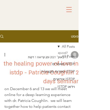
פוסט
All Posts
ayuval7
All Posts
13 באוק׳ 2021
זמן קריאה 1 דקות
the healing power of love in
ISTDP מאמרים
istdp - Patricia Coughlin 2
ISTDP ספרות מקצועית
ISTDP אירועים
days seminar
וידאו ISTDP
on December 6 and 13 we will meet 
online for a deep learning experience 
with dr. Patricia Coughlin.  we will learn 
together how to help patients contact 