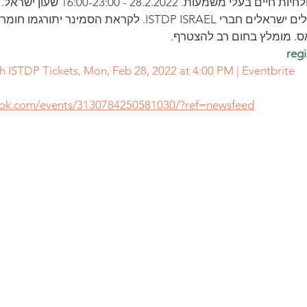
להחלים מטראומה ולחיות חיים בעלי משמעות
במחיר מיוחד למטפלים ישראלים חברי ISTDP ISRAEL. לקראת הסמ
ס. מומלץ בחום רב להצטרף.
h ISTDP Tickets, Mon, Feb 28, 2022 at 4:00 PM | Eventbrite
ook.com/events/3130784250581030/?ref=newsfeed