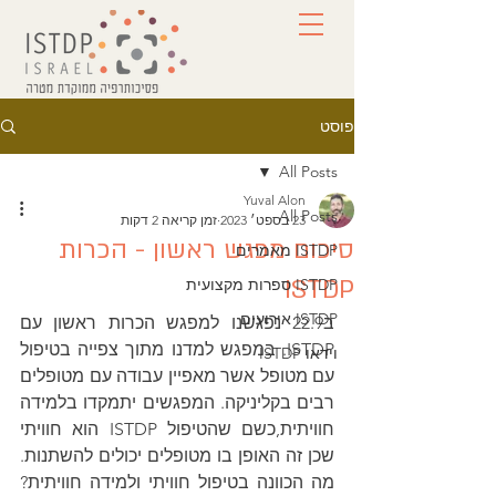
פוסט
All Posts
Yuval Alon
All Posts
23 בספט׳ 2023
זמן קריאה 2 דקות
סיכום מפגש ראשון - הכרות
ISTDP מאמרים
ISTDP
ISTDP ספרות מקצועית
ISTDP אירועים
ב22.9 נפגשנו למפגש הכרות ראשון עם 
ISTDP. במפגש למדנו מתוך צפייה בטיפול 
וידאו ISTDP
עם מטופל אשר מאפיין עבודה עם מטופלים 
רבים בקליניקה. המפגשים יתמקדו בלמידה 
חוויתית,כשם שהטיפול ISTDP הוא חוויתי 
שכן זה האופן בו מטופלים יכולים להשתנות. 
מה הכוונה בטיפול חוויתי ולמידה חוויתית? 