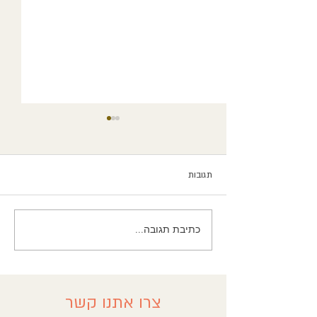
תגובות
כתיבת תגובה...
מפגש 1.3.2024 -תרגול יצירת
הקשר בטיפול אשר המטופל
מבקש כדי שהטיפול יהיה
מותאם עבורו
צרו אתנו קשר