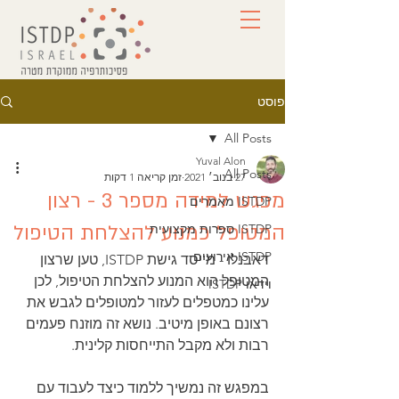
פוסט
All Posts
Yuval Alon
All Posts
27 בנוב׳ 2021
זמן קריאה 1 דקות
מפגש למידה מספר 3 - רצון
ISTDP מאמרים
המטופל כמנוע להצלחת הטיפול
ISTDP ספרות מקצועית
ISTDP אירועים
דאבנלו - מייסד גישת ISTDP, טען שרצון 
המטופל הוא המנוע להצלחת הטיפול, לכן 
וידאו ISTDP
עלינו כמטפלים לעזור למטופלים לגבש את 
רצונם באופן מיטיב. נושא זה מוזנח פעמים 
רבות ולא מקבל התייחסות קלינית.
במפגש זה נמשיך ללמוד כיצד לעבוד עם 