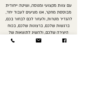
עם צוות מקצועי ומנוסה, ושיטה ייחודית
מבוססת מחקר, אנו מציעים לעבוד יחד,
להגדיר מטרות, ולעזור לכם לבחור בכם,
ברגשות שלכם, ברצונות שלכם, בכוח
היצירה שלכם, ולהשיג לתוצאות של
ממש בטווח קצר.
ISTDP ISRAEL
רחוב טשרנחובסקי 41, תל אביב
טלפון:
052-2332179