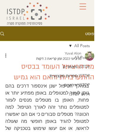
פוסט
All Posts
Yuval Alon
All Posts
30 ביוני 2023
זמן קריאה 3 דקות
מה הרציונל העומד בבסיס
ISTDP מאמרים
ההתערבויות והאם הוא גמיש
ISTDP ספרות מקצועית
ISTDP אירועים
במהלך הטיפול ישנן אינספור דרכים בהם 
ניתן לעזור למטופלים. באופן מפתיע יותר או 
וידאו ISTDP
פחות, האופן בו מטפלים מנסים לעזור 
למטופלים נותר זהה לאורך הטיפול. למה 
הכוונה? מטפלים סבורים כי אם הם יאפשרו 
למטופל להגיד באופן חופשי מה שעולה 
לראשו, או אם יעשו שימוש בטכניקה של 