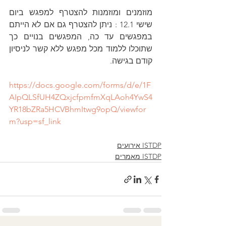
מוזמנים ומוזמנות להצטרף למפגש ביום 
שישי 12.1 : ניתן להצטרף גם אם לא הייתם 
במפגשים עד כה, המפגשים בנויים כך 
שתוכלו ללמוד מכל מפגש ללא קשר לניסיון 
קודם בגישה.
https://docs.google.com/forms/d/e/1F
AIpQLSfUH4ZQxjcfpmfmXqLAoh4YwS4
YR18bZRa5HCVBhmItwg9opQ/viewfor
m?usp=sf_link
ISTDP אירועים
ISTDP מאמרים