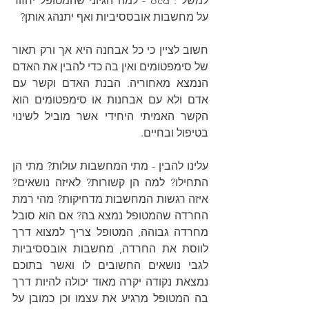
למשל : ocd - למה הגיוני שהמטופל יחזור 
על מחשבות אובססיביות ואף יתנהג אותן? 
חשוב לציין כי כל אבחנה היא אך ורק תאור 
של סימפטומים ואין בה כדי להבין את האדם 
הנמצא מאחוריה. הבנת האדם וקשר עם 
אדם ולא עם אבחנות או סימפטומים הוא 
הקשר האמיתי היחידי אשר מוביל לשינוי 
בטיפול ובחיים. 
עלינו להבין - מתי המחשבות עולות? מתי הן 
התחילו? למה הן קשורות? לאיזה נושאים? 
איזה רגשות המחשבות מדחיקות? מהי רמת 
החרדה שהמטופל נמצא בה? אם הוא סובל 
מחרדה גבוהה, המטופל צריך למצוא דרך 
לווסת את החרדה, מחשבות אובססיביות 
לגבי נושאים החשובים לו ואשר בתוכם 
נמצאת נקודה יקרה מאוד יכולה להיות דרך 
בה המטופל מרגיע את עצמו וכן כמובן על 