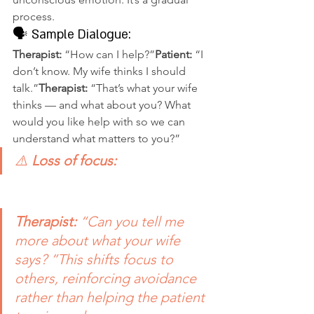
process.
🗣️ Sample Dialogue:
Therapist:
 “How can I help?”
Patient:
 “I 
don’t know. My wife thinks I should 
talk.”
Therapist:
 “That’s what your wife 
thinks — and what about you? What 
would you like help with so we can 
understand what matters to you?”
⚠️ 
Loss of focus: 
Therapist:
 “Can you tell me 
more about what your wife 
says? ”This shifts focus to 
others, reinforcing avoidance 
rather than helping the patient 