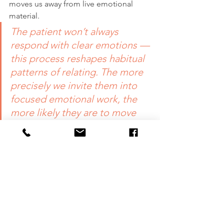
moves us away from live emotional 
material.
The patient won’t always 
respond with clear emotions — 
this process reshapes habitual 
patterns of relating. The more 
precisely we invite them into 
focused emotional work, the 
more likely they are to move 
toward what truly matters to 
them.
🧭 In Conclusion
To lead a sensitive, focused, and 
emotionally connected therapy 
process, we must listen attentively to 
the patient's material, moment by 
moment. This isn’t about “applying a 