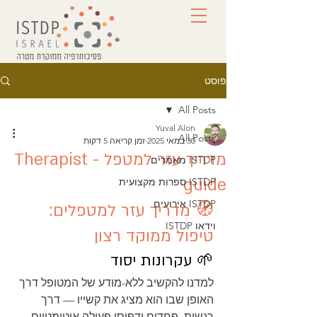
פוסט
All Posts
Yuval Alon
All Posts
30 במאי 2025
זמן קריאה 5 דקות
מדריך עזר למטפל - Therapist
ISTDP מאמרים
guide
ISTDP ספרות מקצועית
ISTDP אירועים
🧭 מדריך עזר למטפלים: 
וידאו ISTDP
טיפול ממוקד רצון
🌱 עקרונות יסוד
למדנו להקשיב ללא-מודע של המטופל דרך 
האופן שבו הוא מציג את קשייו — דרך 
רגשות, פחדים ודפוסי פעולה אוטומטיים. 