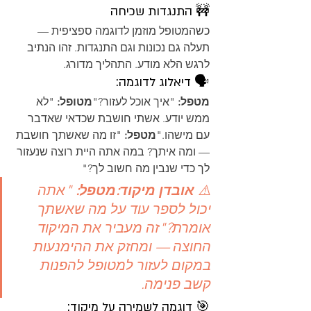
🚧 התנגדות שכיחה
כשהמטופל מוזמן לדוגמה ספציפית — 
תעלה גם נכונות וגם התנגדות. זהו הנתיב 
לרגש הלא מודע. התהליך מדורג.
🗣️ דיאלוג לדוגמה:
מטפל:
 "איך אוכל לעזור?"
מטופל:
 "לא 
ממש יודע. אשתי חושבת שכדאי שאדבר 
עם מישהו."
מטפל:
 "זו מה שאשתך חושבת 
— ומה איתך? במה אתה היית רוצה שנעזור 
לך כדי שנבין מה חשוב לך?"
⚠️ 
אובדן מיקוד:מטפל:
 "אתה 
יכול לספר עוד על מה שאשתך 
אומרת?"זה מעביר את המיקוד 
החוצה — ומחזק את ההימנעות 
במקום לעזור למטופל להפנות 
קשב פנימה.
🎯 דוגמה לשמירה על מיקוד: