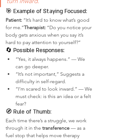
turn inward.
🎯 Example of Staying Focused:
Patient:
 “It’s hard to know what’s good 
for me.”
Therapist:
 “Do you notice your 
body gets anxious when you say it’s 
hard to pay attention to yourself?”
🔄 Possible Responses:
“Yes, it always happens.” — We 
can go deeper.
“It’s not important,” Suggests a 
difficulty in self-regard.
“I’m scared to look inward.” — We 
must check: is this an idea or a felt 
fear?
🧭 Rule of Thumb:
Each time there’s a struggle, we work 
through it in the 
transference
 — as a 
fuel stop that helps move therapy 