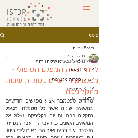
פוסט
All Posts
Yuval Alon
All Posts
13 באוג׳ 2023
זמן קריאה 1 דקות
להחיות את המפגש הטיפולי -
ISTDP מאמרים
מפגשים חודשיים בסוגיות שונות
ISTDP ספרות מקצועית
ISTDP אירועים
מהקליניקה
וידאו ISTDP
מחודש ספטמבר אציע מפגשים חודשיים 
בנושאים שונים אשר כל מטפלת ומטפל 
נתקלים בהם יום יום בקליניקה. נצלול אל 
הנושאים השונים כ: העברה, העברה נגדית, 
השלכה ועוד רבים ואיך הם באים לידי ביטוי 
עם מטופלים שונים באופן ספציפי בכל 