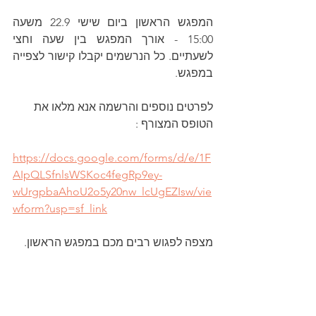
המפגש הראשון ביום שישי 22.9 משעה 
15:00 - אורך המפגש בין שעה וחצי 
לשעתיים. כל הנרשמים יקבלו קישור לצפייה 
במפגש.
לפרטים נוספים והרשמה אנא מלאו את 
הטופס המצורף : 
https://docs.google.com/forms/d/e/1F
AIpQLSfnlsWSKoc4fegRp9ey-
wUrgpbaAhoU2o5y20nw_lcUgEZIsw/vie
wform?usp=sf_link
מצפה לפגוש רבים מכם במפגש הראשון.