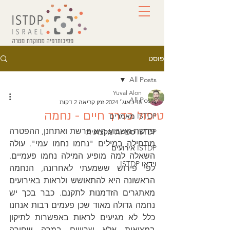
פוסט
All Posts
Yuval Alon
All Posts
18 באוג׳ 2024
זמן קריאה 2 דקות
טיפול כדרך חיים - נחמה
ISTDP מאמרים
פרשת השבוע היא פרשת ואתחנן, ההפטרה 
ISTDP ספרות מקצועית
מתחילה במילים "נחמו נחמו עמי". עולה 
ISTDP אירועים
השאלה למה מופיע המילה נחמו פעמיים. 
וידאו ISTDP
לפי פירוש ששמעתי לאחרונה, הנחמה 
הראשונה היא להתאושש ולראות באירועים 
מאתגרים הזדמנות לתקנם. כבר בכך יש 
נחמה גדולה מאוד שכן פעמים רבות אנחנו 
כלל לא מגיעים לראות באפשרות לתיקון 
במציאות אלא שרוייים במרה שחורה 