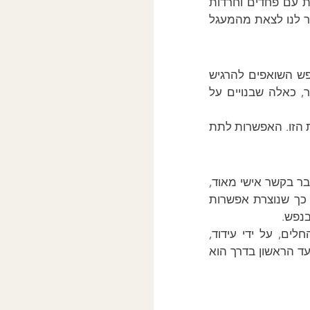
שמפחדים, נמנעים ומסתירים את הצרכים והרגשות האמיתיים שלנו. כך, ההתמודדות עם פחדים וחרדות 
יכולה להפוך את הדרך להחלמה לקשה, ולכן על המטפל להיות מיומן ומחויב כדי לעזור לנו לצאת מהמעגל 
הגדרת הפסיכותרפיה אינה עוסקת רק בהענקת טיפול, אלא גם בהבנת החלקים בנפש השואפים להרגיש 
ולהתחבר. טיפול בנפש מחייב אותנו לפתוח את הדלת אל החלקים העמוקים ביותר, כאלה שבנויים על 
החלקים שבנו שנעולים, פוחדים ומגוננים על עצמם לא תמיד מוכנים לפתוח את הדלת הזו. האפשרות לתת 
מה שמייחד את הקשר בין המטפל למטופל הוא שהוא אינו קשר כללי או מעורפל. מדובר בקשר אישי מאוד, 
ייחודי לכל מטופל ומטופל. כל מפגש יוצר חיבור מחדש, לאור כל הפחדים והחרדות, כך שנוצרת אפשרות 
בנפש.
המעשה המרכזי בטיפול הוא היכולת של המטפל ליצור קשר שיאפשר למטופל להחלים, על ידי עידוד, 
הקשבה, והתמודדות עם רגשות שמונעים ממנו להביא את עצמו לידי ביטוי אמיתי. הצעד הראשון בדרך הוא 