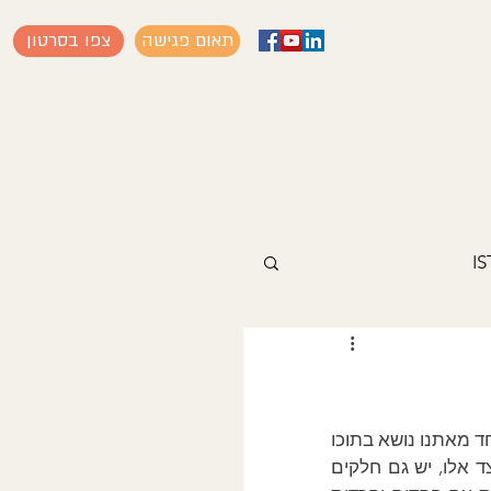
תאום פגישה
צפו בסרטון
הפסיכותרפיה היא יותר מטיפול. היא מסע של גילוי, חיבור והחלמה בנפש האדם. כל אחד מאתנו נושא בתוכו 
חלקים שמבקשים להרגיש, להתחבר, ולהביא את עצמו לידי ביטוי בעולם ובחברה. לצד אלו, יש גם חלקים 