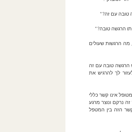
 טובה עם זה?"
יתו הרגשה טובה?"
: "בדיוק, אז שנמשיך ונעזור לך לראות מה הרגשות שעולים שיש הרגשה טובה, מה הרגשות שעולים 
: "בדיוק, כמו שראינו קודם, שאתה רוצה יותר אמת בחייך, להיות יותר אמיתי, יש הרגשה טובה עם זה 
ואז הגוף מפחד ועכשיו אנחנו מנסים לראות אם נוכל לחזק את הקשר ביננו כדי לעזור לך להרגיש את 
הדוגמא הזו היא דוגמה מצוינת למערכת היחסים שנוצרת בטיפול. הקשר בין המטפל למטופל אינו קשר כללי 
או מעורפל שנוצר יש מאין, אלא מדובר בקשר מאוד ספציפי לכל מטופל ומטופל. קשר זה נרקם ונוצר מרגע 
לרגע, בהתאם לרצונות של המטופל ובהתאם לחופש הבחירה והאוטונומיה שלו. הקשר הזה בין המטפל 