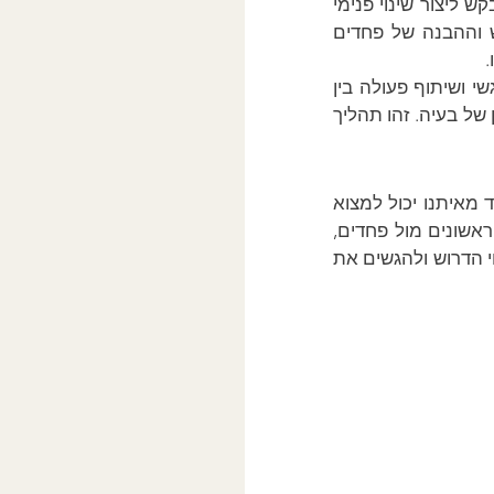
הקשר בין המטפל למטופל לא שואף רק לשיפור רגעי או פתרון בעיות טכניות. הוא מבקש ליצור שינוי פנימי 
אמיתי שיתממש גם בחיי המטופל אחרי הטיפול. החיבור בין החלקים השונים בנפש וההבנה של פחדים 
ההחלמה היא לא פעולה חד פעמית, אלא תהליך שמורכב מהבנה מתמדת, חיבור רגשי ושיתוף פעולה בין 
שני הצדדים. השגת בריאות נפשית, כפי שמראה טיפול זה, היא הרבה יותר מאשר תיקון של בעיה. זהו תהליך 
הפסיכותרפיה אינה רק פתרון נקודתי, אלא תהליך עמוק של חיבור עם עצמנו. כל אחד מאיתנו יכול למצוא 
את הדרך להחלים על ידי יצירת קשר אמיתי עם המטפל והסכמה לקחת את צעדיו הראשונים מול פחדים, 
חרדות וזיכרונות עבר אשר עולים בהווה, בתוך קשר טיפולי אמיתי, נוכל ליצור את השינוי הדרוש ולהגשים את 