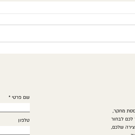
עבר
מי מחזיק בהגה? על העברה,
אחריות והאומץ לא "לבלוע" את
המטופל
שם פרטי
ססת מחקר,
 לכם לבחור
טלפון
צירה שלכם,