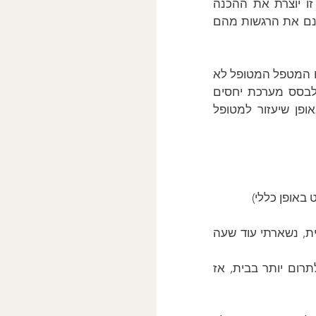
הסיבתיות הפנימית ואיך הקונפליקט ספציפי בא לידי ביטוי בחיי המטופלים. הבנה זו יוצרת את ההכנה 
הנדרשת כדי שתת המודע באמת יוכל להפתח ושמטופלים באמת יוכלו להרגיש מרצונם את הרגשות מהם 
ללא הבנת הקונפליקטים של המטופלים או בדוגמאות ספציפיות או ביחסי ההעברה עם המטפל המטופל לא 
יכול להיות בעמדה להרגיש את הרגשות שלו מרצונו והמטפל והמטופל לא יכולים לבסס מערכת יחסים 
קרובה הקשורה למה שהמטופל רוצה לטפל בו, במילים אחרות, הגישה לרגשות באופן שיעזור למטופל 
באופן כללי)
מטופל: רק אתמול, רציתי לצאת לעבודה ואשתי אמרה לי שיש עוד דברים לעשות בבית, נשארתי עוד שעה 
מטפל: אז בפני הרצון שלך להתקדם לעבודה אנחנו רואים שאשתך מבקשת ממך לתרום יותר בבית, אז 