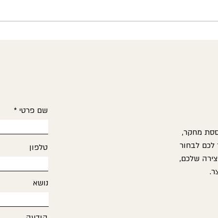
עבר
מי מחזיק בהגה? על העברה,
אחריות והאומץ לא "לבלוע" את
המטופל
שם פרטי
ססת מחקר,
 לכם לבחור
טלפון
צירה שלכם,
ר.
נושא
הודעה