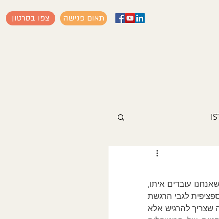
תאום פגישה
צפו בסרטון
תודה לקולגה שהתעניין בנושא של הרגשת הרגשות אל מול הבנה עמוקה של האדם שאנחנו עובדים איתו, 
הבנת הקשיים שלו והקונפליקטים שהוא עומד בפניהם כדי לסייע לו. אותו קולגה שאל ספציפית לגבי הרגשת 
זעם רצחני ולמה צריך להרגיש אותו לפי התאוריה של ISTDP. הנושא הוא כמובן לא מה שצריך להרגיש אלא 