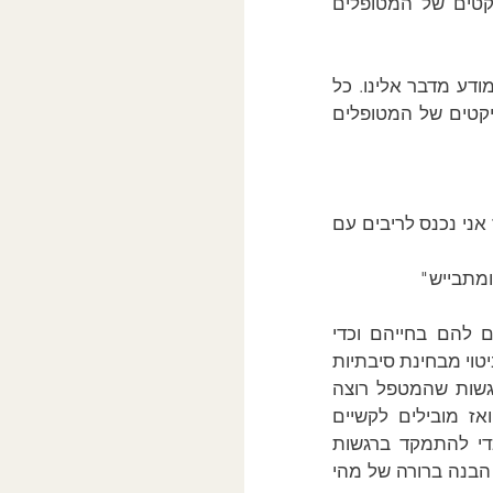
מה שמרגישים ואיך לבסס מערכת יחסים שמתמקדת בהבנה עמוקה של הקונפליקטים של המטופלים 
מטופלים מגיעים לטיפול ומציגים בפנינו את הקשיים שלהם "בתחפושת" שבו תת המודע מדבר אלינו. כל 
מטופל שונה וכל מקרה שונה. התפקיד של המטפל הוא לזהות את הקשיים והקונפליקטים של המטופלים 
"אני מאוד מעוניין להתקדם בעבודה אבל אני מגיע לעבודה מאוחר כמעט כל בוקר ואז אני נכנס לריבים עם 
ומתבייש"
אלו הם הצהרות כלליות לגבי הקונפליקטים של המטופלים בנושאים אשר חשובים להם בחייהם וכדי 
להתמקד ברגשות עלינו לעזור להם בדוגמאות ספציפיות איך הקשיים הללו באים לידי ביטוי מבחינת סיבתיות 
פנימית - מה הטריגר בפני מה שהמטופלים רוצים אשר מעורר איזה רגשות, לא רגשות שהמטפל רוצה 
שהמטופל ירגיש אלא איזה רגשות המטופל בפועל מרגיש אשר מעוררים חרדה ואז מובילים לקשיים 
שהמטופל מתאר. הבנה עמוקה זו של הקונפליקטים של מטופלים היא קריטית כדי להתמקד ברגשות 
ופעמים רבות מטפלים מדלגים עליה וניגשים לעבודה עם המטופל ללא שלשניהם יש הבנה ברורה של מהי 