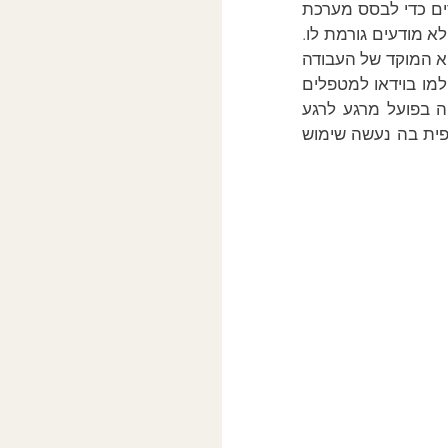
העבודה בISTDP מבוססת על הבנה עמוקה של הקונפליקט ושל האדם איתו אנו עובדים כדי לבסס מערכת 
יחסים ממוקדת ברצונות של האדם להחלים, להתקדם מההתנהגות שהקונפליקטים הלא מודעים גורמת לו. 
ביסוס חווית קרבה רגשית סביב הבנה עמוקה של המטופל באופן ספציפי מרגע לרגע היא המוקד של העבודה 
בגישה ומאפשרת הרבה תקווה. מקריאת ספרים וללא הדרכה קבועה על טיפולים שצולמו בוידאו למטפלים 
יש כל מיני רעיונות לגבי מהי הגישה ללא שהתנסו בעצמם עם הדרכה על מה שרוה בפועל מרגע לרגע 
בטיפול. אני מקווה שהתיאור כאן מאפשר קצת יותר הבנה של הדרך העמוקה והספציפית בה נעשה שימוש 