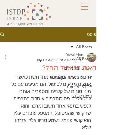
פוסט
All Posts
Yuval Alon
All Posts
13 ביולי 2023
זמן קריאה 3 דקות
האם הטיפול החל?
ISTDP מאמרים
תופעה מאוד מעניינת מתרחשת כאשר 
ISTDP ספרות מקצועית
אנשים מגיעים לטיפול. הם מגיעים עם כל 
ISTDP אירועים
מיני סוגים של קשיים ומספרים אותם 
וידאו ISTDP
למטפלים. פסיכותרפיה עוסקת בתרפיה 
לנפש בתנאי אחד חשוב ומרכזי והוא 
שהקושי שהמטופל והמטפל עובדים עליו 
הוא קושי פנימי. נשמע טריוויאלי? אז זהו 
שלא. 