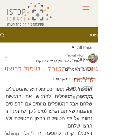
פוסט
All Posts
Yuval Alon
All Posts
1 באפר׳ 2023
זמן קריאה 3 דקות
גיוס רצון המטופל - טיפול בריצוי
ISTDP מאמרים
והתרסה
ISTDP ספרות מקצועית
ISTDP אירועים
תופעה נפוצה מאוד בטיפול היא שהמטפלים 
מזמינים מטופלים להרגיש את הרגשות 
וידאו ISTDP
שלהם אבל המטופלים מזוהים עם הדפוסים 
וההגנות שאיתם הגיעו לטיפול כך שהזמנה זו 
נחוות על ידי מטופלים כרצון המטפלת ולא 
הרצון שלהם.
דאבנלו קרה לתופעה זו :"fishing for 