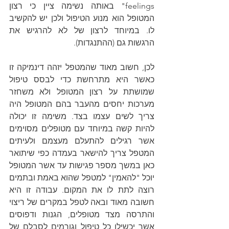
feelings" באותה נשימה ציין כי רצון 
המטופל הוא מנוע הטיפול ולכן יש להקשיב 
לו. במיוחד לרצון של לא להרגיש את 
הרגשות גם (ההתנגדות).
לכן, חשוב מאוד שהמטפל יזהה דינמיקה זו 
כאשר היא מתרחשת כדי לבסס טיפול 
שמושתת על רצון המטופל ולא משחזר 
מערכות יחסים מהעבר בהם המטופל היה 
צריך לשים עצמו בצד. משימה זו יכולה 
להיות קשה במיוחד עם מטופלים מסוימים 
אשר רגילים להתעלם מעצמם ולעיתים 
המטפל צריך להישאר בעמדה כפי שיתואר 
כאן במשך מספר פגישות עד אשר המטופל 
יוכל "להאמין" למטפל שהוא באמת ובתמים 
רוצה לתת לו את המקום. עבודה זו היא 
חשובה מאוד ובאה לטפל במקרים של ריצוי 
והתרסה מצד מטופלים, הגנות ודפוסים 
אשר יכשילו כל טיפול וגורמים לסבלם של 